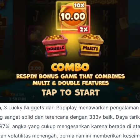
n, 3 Lucky Nuggets dari Popiplay menawarkan pengalaman
 sangat solid dan terencana dengan 333v baik. Daya tarik
97%, angka yang cukup mengesankan karena berada di atas 
an volatilitas menengah, permainan ini memberikan kese