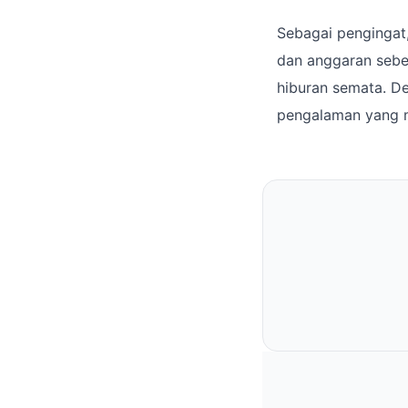
Sebagai pengingat
dan anggaran sebe
hiburan semata. De
pengalaman yang 