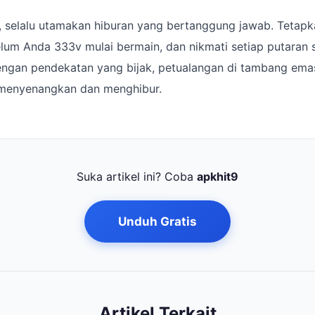
, selalu utamakan hiburan yang bertanggung jawab. Tetap
lum Anda 333v mulai bermain, dan nikmati setiap putaran 
ngan pendekatan yang bijak, petualangan di tambang emas 
menyenangkan dan menghibur.
Suka artikel ini? Coba
apkhit9
Unduh Gratis
Artikel Terkait