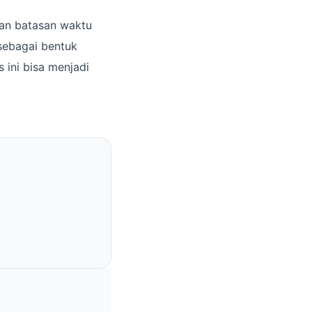
kan batasan waktu
sebagai bentuk
ini bisa menjadi