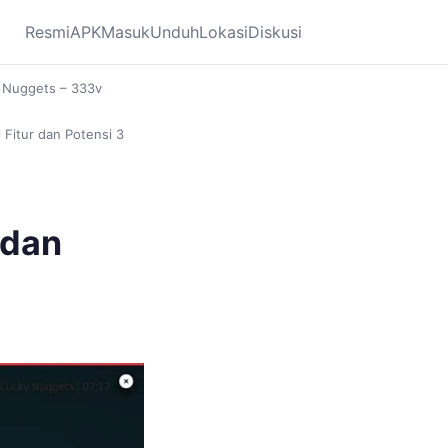
Resmi
APK
Masuk
Unduh
Lokasi
Diskusi
y Nuggets – 333v
 Fitur dan Potensi 3
 dan