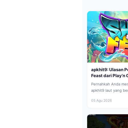
apkhit9: Ulasan 
Feast dari Play’n
Pernahkah Anda me
apkhit9 laut yang b
Shark Feast membaw
05 Agu 2026
Festival,...