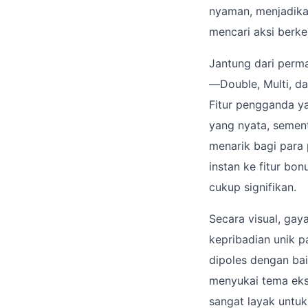
nyaman, menjadika
mencari aksi berkel
Jantung dari perma
—Double, Multi, d
Fitur pengganda y
yang nyata, semen
menarik bagi para
instan ke fitur bo
cukup signifikan.
Secara visual, ga
kepribadian unik 
dipoles dengan bai
menyukai tema eks
sangat layak untuk