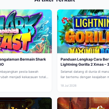
Pengalaman Bermain Shark
Panduan Lengkap Cara Ber
 GO
Lightning Gorilla 2 Xmas –
mbayangkan pesta bawah
Selamat datang di dunia di man
erubah menjadi kekacauan total?
liar bertemu dengan keajaiban m
a Anda ke Neon Jellyfish
Lightning Gorilla 2 Xmas, sebuah
18 Jul 2026