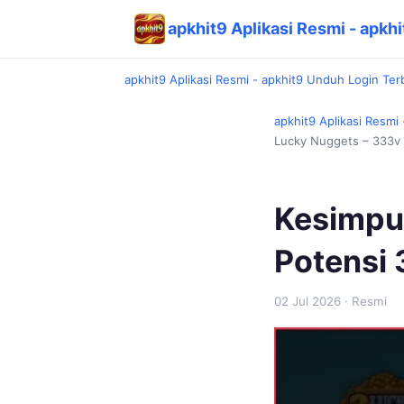
apkhit9 Aplikasi Resmi - apkh
apkhit9 Aplikasi Resmi - apkhit9 Unduh Login Ter
apkhit9 Aplikasi Resmi
Lucky Nuggets – 333v
Kesimpul
Potensi 
02 Jul 2026
· Resmi