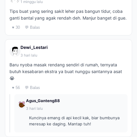
1 minggu lalu
Tips buat yang sering sakit leher pas bangun tidur, coba
ganti bantal yang agak rendah deh. Manjur banget di gue.
♥ 30
💬 Balas
Dewi_Lestari
3 hari lalu
Baru nyoba masak rendang sendiri di rumah, ternyata
butuh kesabaran ekstra ya buat nunggu santannya asat
😭
♥ 56
💬 Balas
Agus_Ganteng88
3 hari lalu
Kuncinya emang di api kecil kak, biar bumbunya
meresap ke daging. Mantap tuh!