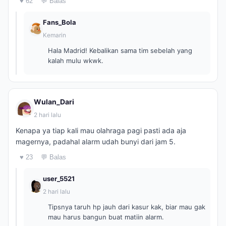
♥ 62
💬 Balas
Fans_Bola
Kemarin
Hala Madrid! Kebalikan sama tim sebelah yang
kalah mulu wkwk.
Wulan_Dari
2 hari lalu
Kenapa ya tiap kali mau olahraga pagi pasti ada aja
magernya, padahal alarm udah bunyi dari jam 5.
♥ 23
💬 Balas
user_5521
2 hari lalu
Tipsnya taruh hp jauh dari kasur kak, biar mau gak
mau harus bangun buat matiin alarm.