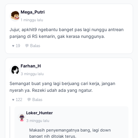
Mega_Putri
1 minggu lalu
Jujur, apkhit9 ngebantu banget pas lagi nunggu antrean
panjang di RS kemarin, gak kerasa nunggunya.
♥ 19
💬 Balas
Farhan_H
3 minggu lalu
Semangat buat yang lagi berjuang cari kerja, jangan
nyerah ya. Rezeki udah ada yang ngatur.
♥ 122
💬 Balas
Loker_Hunter
3 minggu lalu
Makasih penyemangatnya bang, lagi down
banget nih ditolak terus.