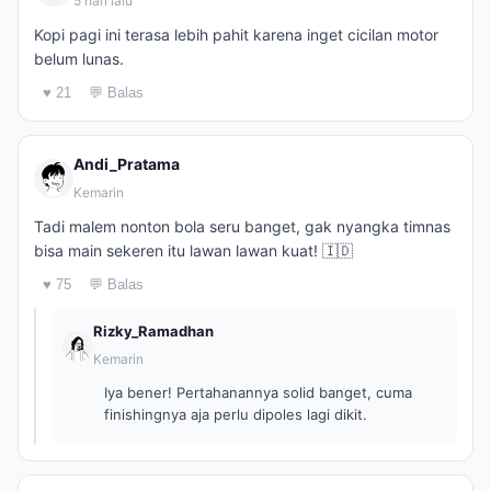
5 hari lalu
Kopi pagi ini terasa lebih pahit karena inget cicilan motor
belum lunas.
♥ 21
💬 Balas
Andi_Pratama
Kemarin
Tadi malem nonton bola seru banget, gak nyangka timnas
bisa main sekeren itu lawan lawan kuat! 🇮🇩
♥ 75
💬 Balas
Rizky_Ramadhan
Kemarin
Iya bener! Pertahanannya solid banget, cuma
finishingnya aja perlu dipoles lagi dikit.