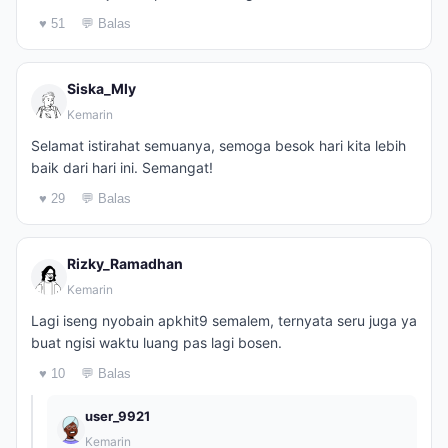
♥ 51
💬 Balas
Siska_Mly
Kemarin
Selamat istirahat semuanya, semoga besok hari kita lebih
baik dari hari ini. Semangat!
♥ 29
💬 Balas
Rizky_Ramadhan
Kemarin
Lagi iseng nyobain apkhit9 semalem, ternyata seru juga ya
buat ngisi waktu luang pas lagi bosen.
♥ 10
💬 Balas
user_9921
Kemarin