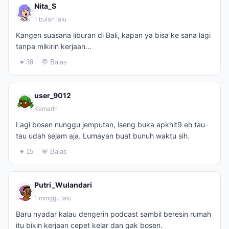
Nita_S
1 bulan lalu
Kangen suasana liburan di Bali, kapan ya bisa ke sana lagi
tanpa mikirin kerjaan...
♥ 39
💬 Balas
user_9012
Kemarin
Lagi bosen nunggu jemputan, iseng buka apkhit9 eh tau-
tau udah sejam aja. Lumayan buat bunuh waktu sih.
♥ 15
💬 Balas
Putri_Wulandari
1 minggu lalu
Baru nyadar kalau dengerin podcast sambil beresin rumah
itu bikin kerjaan cepet kelar dan gak bosen.