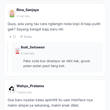
Rina_Sanjaya
4 hari lalu
Guys, ada yang tau cara ngilangin noda kopi di baju putih
gak? Sayang banget baju baru nih.
♥ 12
💬 Balas
Budi_Setiawan
4 hari lalu
Pake soda kue dicampur air dikit kak, gosok
pelan-pelan pasti ilang kok.
Wahyu_Pratama
1 bulan lalu
Gue baru nyadar kalau apkhit9 itu user interface-nya
makin simpel ya sekarang, makin enak diliat.