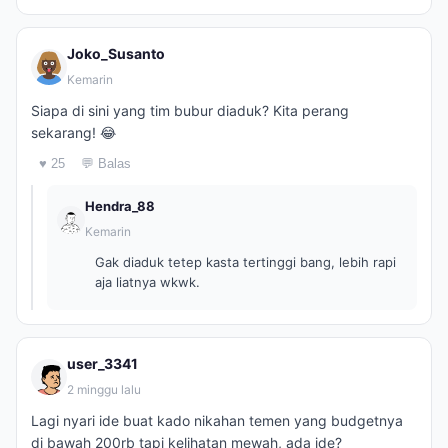
Joko_Susanto
Kemarin
Siapa di sini yang tim bubur diaduk? Kita perang
sekarang! 😂
♥ 25
💬 Balas
Hendra_88
Kemarin
Gak diaduk tetep kasta tertinggi bang, lebih rapi
aja liatnya wkwk.
user_3341
2 minggu lalu
Lagi nyari ide buat kado nikahan temen yang budgetnya
di bawah 200rb tapi kelihatan mewah, ada ide?