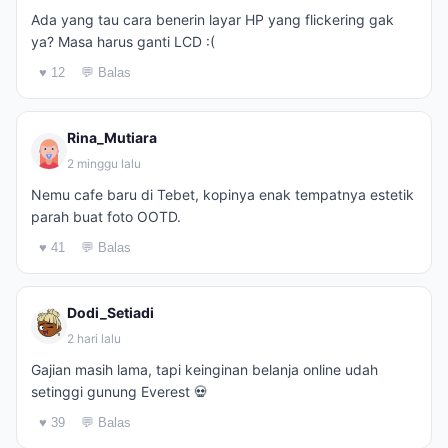
Ada yang tau cara benerin layar HP yang flickering gak
ya? Masa harus ganti LCD :(
♥ 12
💬 Balas
Rina_Mutiara
2 minggu lalu
Nemu cafe baru di Tebet, kopinya enak tempatnya estetik
parah buat foto OOTD.
♥ 41
💬 Balas
Dodi_Setiadi
2 hari lalu
Gajian masih lama, tapi keinginan belanja online udah
setinggi gunung Everest 💀
♥ 39
💬 Balas