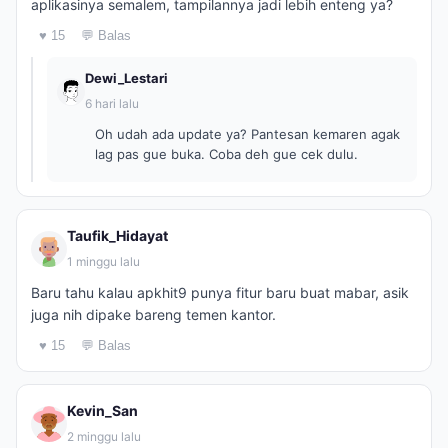
aplikasinya semalem, tampilannya jadi lebih enteng ya?
♥ 15
💬 Balas
Dewi_Lestari
6 hari lalu
Oh udah ada update ya? Pantesan kemaren agak
lag pas gue buka. Coba deh gue cek dulu.
Taufik_Hidayat
1 minggu lalu
Baru tahu kalau apkhit9 punya fitur baru buat mabar, asik
juga nih dipake bareng temen kantor.
♥ 15
💬 Balas
Kevin_San
2 minggu lalu