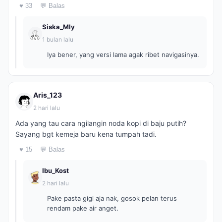
♥ 33
💬 Balas
Siska_Mly
1 bulan lalu
Iya bener, yang versi lama agak ribet navigasinya.
Aris_123
2 hari lalu
Ada yang tau cara ngilangin noda kopi di baju putih?
Sayang bgt kemeja baru kena tumpah tadi.
♥ 15
💬 Balas
Ibu_Kost
2 hari lalu
Pake pasta gigi aja nak, gosok pelan terus
rendam pake air anget.