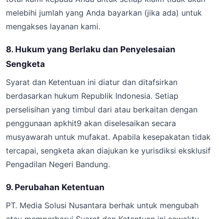
melebihi jumlah yang Anda bayarkan (jika ada) untuk
mengakses layanan kami.
8. Hukum yang Berlaku dan Penyelesaian
Sengketa
Syarat dan Ketentuan ini diatur dan ditafsirkan
berdasarkan hukum Republik Indonesia. Setiap
perselisihan yang timbul dari atau berkaitan dengan
penggunaan apkhit9 akan diselesaikan secara
musyawarah untuk mufakat. Apabila kesepakatan tidak
tercapai, sengketa akan diajukan ke yurisdiksi eksklusif
Pengadilan Negeri Bandung.
9. Perubahan Ketentuan
PT. Media Solusi Nusantara berhak untuk mengubah