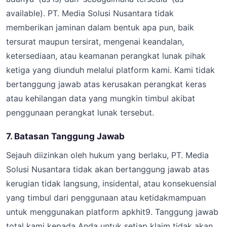
available). PT. Media Solusi Nusantara tidak
memberikan jaminan dalam bentuk apa pun, baik
tersurat maupun tersirat, mengenai keandalan,
ketersediaan, atau keamanan perangkat lunak pihak
ketiga yang diunduh melalui platform kami. Kami tidak
bertanggung jawab atas kerusakan perangkat keras
atau kehilangan data yang mungkin timbul akibat
penggunaan perangkat lunak tersebut.
7. Batasan Tanggung Jawab
Sejauh diizinkan oleh hukum yang berlaku, PT. Media
Solusi Nusantara tidak akan bertanggung jawab atas
kerugian tidak langsung, insidental, atau konsekuensial
yang timbul dari penggunaan atau ketidakmampuan
untuk menggunakan platform apkhit9. Tanggung jawab
total kami kepada Anda untuk setiap klaim tidak akan