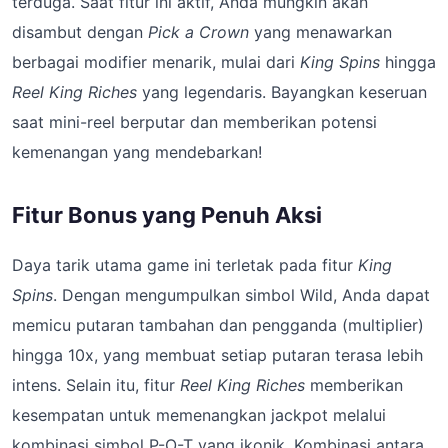
terduga. Saat fitur ini aktif, Anda mungkin akan
disambut dengan
Pick a Crown
yang menawarkan
berbagai modifier menarik, mulai dari
King Spins
hingga
Reel King Riches
yang legendaris. Bayangkan keseruan
saat mini-reel berputar dan memberikan potensi
kemenangan yang mendebarkan!
Fitur Bonus yang Penuh Aksi
Daya tarik utama game ini terletak pada fitur
King
Spins
. Dengan mengumpulkan simbol Wild, Anda dapat
memicu putaran tambahan dan pengganda (multiplier)
hingga 10x, yang membuat setiap putaran terasa lebih
intens. Selain itu, fitur
Reel King Riches
memberikan
kesempatan untuk memenangkan jackpot melalui
kombinasi simbol P-O-T yang ikonik. Kombinasi antara